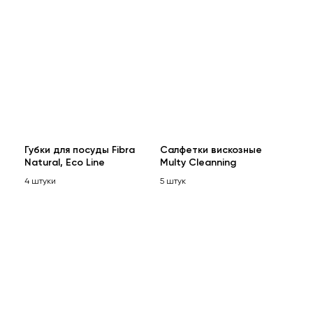
Губки для посуды Fibra
Салфетки вискозные
Natural, Eco Line
Multy Cleanning
4 штуки
5 штук